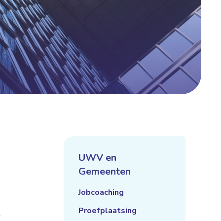
UWV en
Gemeenten
Jobcoaching
Proefplaatsing
e