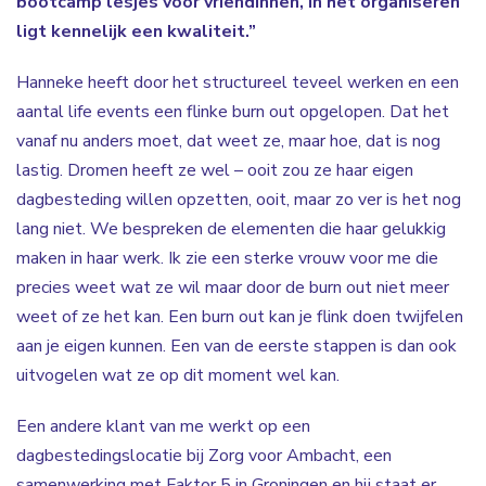
bootcamp lesjes voor vriendinnen, in het organiseren
ligt kennelijk een kwaliteit.”
Hanneke heeft door het structureel teveel werken en een
aantal life events een flinke burn out opgelopen. Dat het
vanaf nu anders moet, dat weet ze, maar hoe, dat is nog
lastig. Dromen heeft ze wel – ooit zou ze haar eigen
dagbesteding willen opzetten, ooit, maar zo ver is het nog
lang niet. We bespreken de elementen die haar gelukkig
maken in haar werk. Ik zie een sterke vrouw voor me die
precies weet wat ze wil maar door de burn out niet meer
weet of ze het kan. Een burn out kan je flink doen twijfelen
aan je eigen kunnen. Een van de eerste stappen is dan ook
uitvogelen wat ze op dit moment wel kan.
Een andere klant van me werkt op een
dagbestedingslocatie bij Zorg voor Ambacht, een
samenwerking met Faktor 5 in Groningen en hij staat er