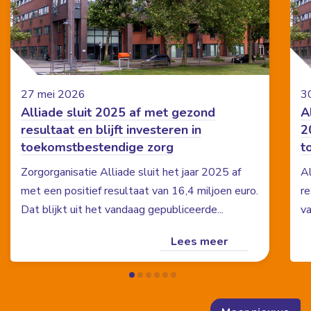
27 mei 2026
3
Alliade sluit 2025 af met gezond
A
resultaat en blijft investeren in
2
toekomstbestendige zorg
t
Zorgorganisatie Alliade sluit het jaar 2025 af
Al
met een positief resultaat van 16,4 miljoen euro.
re
Dat blijkt uit het vandaag gepubliceerde...
va
Lees meer