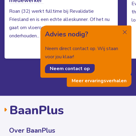
medewerker’
Ev
Roan (32) werkt fulltime bij Revalidatie
th
Friesland en is een echte alleskunner. Of het nu
lo
gaat om vloeronderhoud, schilderwerk of het
Advies nodig?
onderhouden...
Neem direct contact op. Wij staan
Bekijk locatie
voor jou klaar!
Neem contact op
Meer ervaringsverhalen
Over BaanPlus