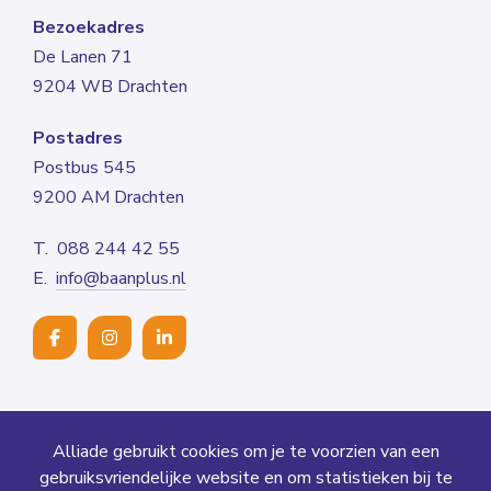
Bezoekadres
De Lanen 71
9204 WB Drachten
Postadres
Postbus 545
9200 AM Drachten
T. 088 244 42 55
E.
info@baanplus.nl
© 2026
Alliade gebruikt cookies om je te voorzien van een
gebruiksvriendelijke website en om statistieken bij te
Privacy
Klachtenprotocol
Sitemap