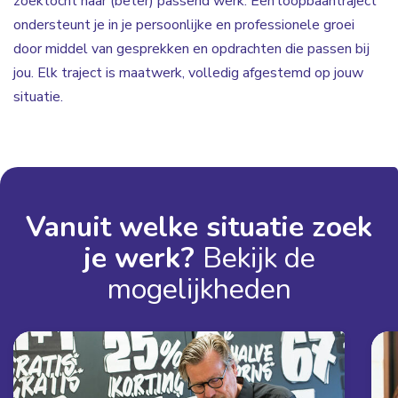
zoektocht naar (beter) passend werk. Een loopbaantraject
ondersteunt je in je persoonlijke en professionele groei
door middel van gesprekken en opdrachten die passen bij
jou. Elk traject is maatwerk, volledig afgestemd op jouw
situatie.
Vanuit welke situatie zoek
je werk?
Bekijk de
mogelijkheden